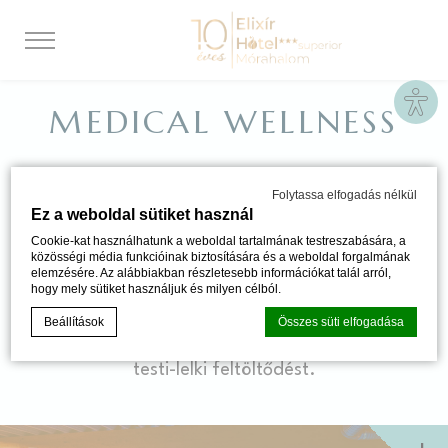
Site
MEDICAL WELLNESS
Szállodánk saját kezelőhelyiségekkel,
Folytassa elfogadás nélkül
Ez a weboldal sütiket használ
terápiás medencével, szaunával és Spa
Cookie-kat használhatunk a weboldal tartalmának testreszabására, a
Relax pihenőszobával rendelkezik.
közösségi média funkcióinak biztosítására és a weboldal forgalmának
elemzésére. Az alábbiakban részletesebb információkat talál arról,
Gyógyvíz, hagyományos és alternatív
hogy mely sütiket használjuk és milyen célból.
gyógymódok, kényeztető masszázsok és
Beállítások
Összes süti elfogadása
wellness kezelések garantálják a teljes
testi-lelki feltöltődést.
Süti szabályzat a
d-edge Macaron CMP által
. Utolsó frissítés: 2024-
06-20.
Mik a sütik?