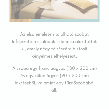
06-20.
Mik a sütik?
A sütik apró szöveges információk, amelyeket a weboldal
használ a felhasználói élmény javítása érdekében. Fogadja
el az összes sütit, vagy válassza ki az engedélyezni kívánt
kategóriákat.
Süti politika
Az első emeleten található szobát
kifejezetten családok számára alakítottuk
Szükséges
ki, amely négy fő részére biztosít
A szükséges sütik lehetővé teszik a webhely megfelelő
működését lehetővé téve az alapvető funkciókat, például a
kényelmes elhelyezést.
privát területek bejelentkezését vagy a weboldalon történő
navigációt
A szoba egy franciaágyas (180 x 200 cm)
Nincsenek ilyen sütik.
és egy külön ágyas (90 x 200 cm)
Preferenciák
lakrészből, valamint egy fürdőszobából
áll.
A preferencia sütik lehetővé teszik a felhasználó
beállításainak mentését a következő látogatásra. Például
meg tudják tartani a felhasználói nyelvet.
Név
Szolgáltató
Cél/szándék
I