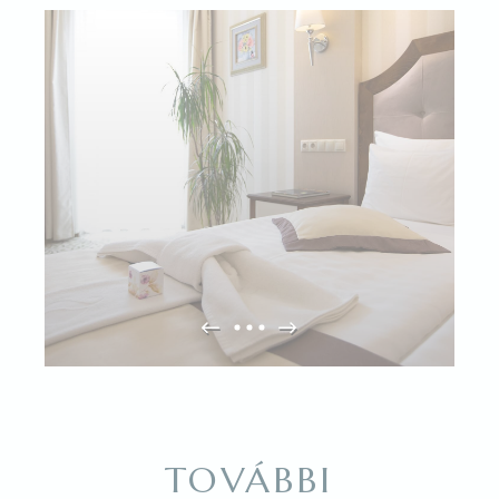
_deCookiesConsentID
D-edge
Remember user's
Cookie
consent on Cookies
Consent
and consent
Identifier.
_deCountryResp
D-edge
Remember user's
Cookie
consent on Cookies
Consent
and consent
Identifier.
_deCookiesConsentDeleteKey
D-edge
Remember user's
Cookie
consent on Cookies
Consent
and consent
Identifier.
_deCookiesConsent
D-edge
Remember user's
Cookie
consent on Cookies
Consent
and consent
Identifier.
fb_cookie_law_consent
D-edge
Remember user's
Cookie
consent on Cookies
Consent
and consent
Identifier.
TOVÁBBI
Statisztikák