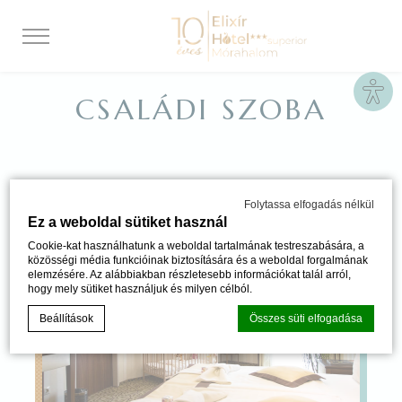
Site
CSALÁDI SZOBA
Folytassa elfogadás nélkül
Ez a weboldal sütiket használ
Cookie-kat használhatunk a weboldal tartalmának testreszabására, a
közösségi média funkcióinak biztosítására és a weboldal forgalmának
elemzésére. Az alábbiakban részletesebb információkat talál arról,
hogy mely sütiket használjuk és milyen célból.
Beállítások
Összes süti elfogadása
Süti szabályzat a
d-edge Macaron CMP által
. Utolsó frissítés: 2024-