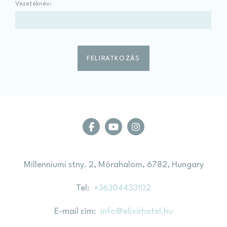
Vezetéknév:
Millenniumi stny. 2, Mórahalom, 6782, Hungary
Tel
+36304433102
E-mail cím
info@elixirhotel.hu