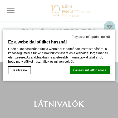
Site
ÉLMÉNYSZERZÉS
Folytassa elfogadás nélkül
Ez a weboldal sütiket használ
Cookie-kat használhatunk a weboldal tartalmának testreszabására, a
közösségi média funkcióinak biztosítására és a weboldal forgalmának
elemzésére. Az alábbiakban részletesebb információkat talál arról,
hogy mely sütiket használjuk és milyen célból.
Beállítások
Összes süti elfogadása
Süti szabályzat a
d-edge Macaron CMP által
. Utolsó frissítés: 2024-
06-20.
LÁTNIVALÓK
Mik a sütik?
A sütik apró szöveges információk, amelyeket a weboldal
használ a felhasználói élmény javítása érdekében. Fogadja
el az összes sütit, vagy válassza ki az engedélyezni kívánt