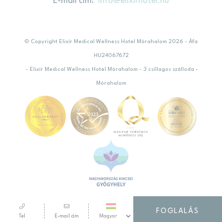
E-mail cím
info@elixirhotel.hu
© Copyright Elixír Medical Wellness Hotel Mórahalom 2026 - Áfa
HU24067672
- Elixír Medical Wellness Hotel Mórahalom - 3 csillagos szálloda -
Mórahalom
FOGLALÁS
Tel
E-mail cím