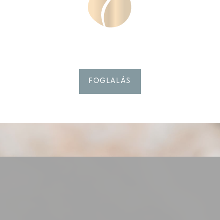
?
öveges információk, amelyeket a weboldal használ a felhasználói élmény javítása 
sszes sütit, vagy válassza ki az engedélyezni kívánt kategóriákat.
séges
ik lehetővé teszik a webhely megfelelő működését lehetővé téve az alapvető funkci
FOGLALÁS
k bejelentkezését vagy a weboldalon történő navigációt
 sütik.
renciák
ütik lehetővé teszik a felhasználó beállításainak mentését a következő látogatásra
 felhasználói nyelvet.
Név
Szolgáltató
Cél/szándék
nsentID
D-edge Cookie
Remember user's consent on Cookies and
Consent
consent Identifier.
esp
D-edge Cookie
Remember user's consent on Cookies and
Consent
consent Identifier.