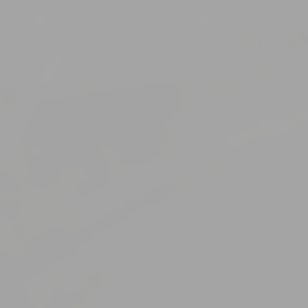
Periódus
Periódus
Periódus
ról, azzal a
ra, hogy nyomon