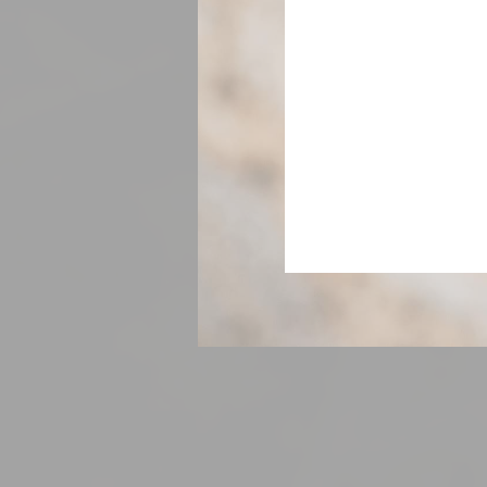
Mik a sütik
A sütik apró sz
Fogadja el az ö
Süti politika
Szük
A szükséges süt
privát területe
Nincsenek ilyen
Prefe
A preferencia s
tudják tartani a
_deCookiesCo
_deCountryR