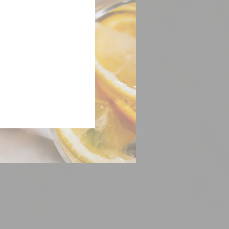
érdekében.
ókat, például a
. Például meg
Időtartam
Periódus
Periódus