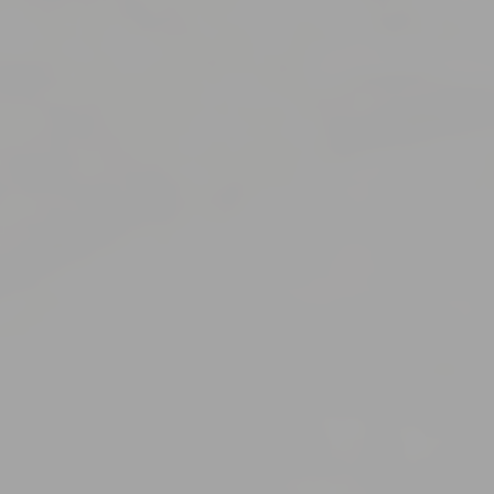
dni a hirdetésekkel kapcsolatos felhasználói adatok Google-nak való elküldéséhez
lyre szabott hirdetések
zést harmadik feleknek a személyre szabott hirdetésekhez
megerősítése
Kevesebb információ