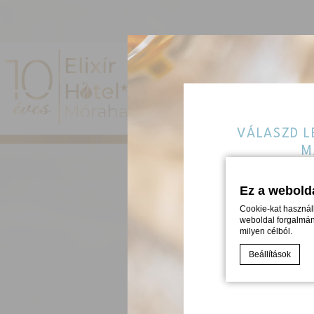
VÁLASZD L
M
WELLN
Ez a webolda
Cookie-kat használ
weboldal forgalmána
milyen célból.
Beállítások
Süti szabályzat a