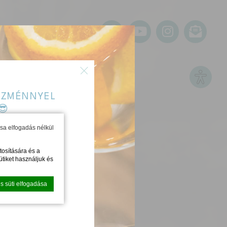
Close
Site s
VEZMÉNNYEL
😎
ssa elfogadás nélkül
 EXTRA
tosítására és a
tiket használjuk és
s süti elfogadása