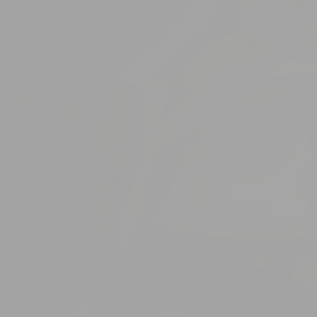
_deCookiesCo
_deCookiesC
fb_cookie_la
Stati
Az ilyen sütike
céllal, hogy a 
Nincsenek ilyen
Marke
A marketing süt
kövesse viselke
Reklá