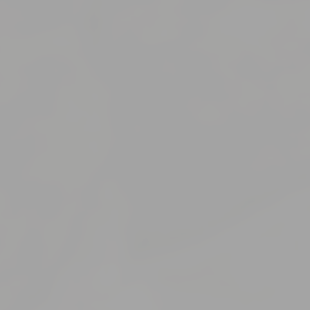
Hozzájárulást a
Szemé
Adjon beleegye
Kiválasztás 