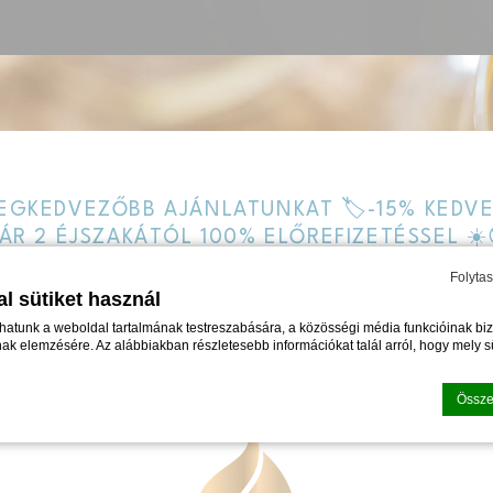
EGKEDVEZŐBB AJÁNLATUNKAT 🏷️-15% KED
ÁR 2 ÉJSZAKÁTÓL 100% ELŐREFIZETÉSSEL ☀️
Folyta
ESS KIRUCCANÁS 🧳🧘‍♀️💦
l sütiket használ
hatunk a weboldal tartalmának testreszabására, a közösségi média funkcióinak biz
KEDVEZMÉNYES ÁRON 🤩
k elemzésére. Az alábbiakban részletesebb információkat talál arról, hogy mely sü
Össze
d-edge Macaron CMP által
. Utolsó frissítés: 2024-06-20.