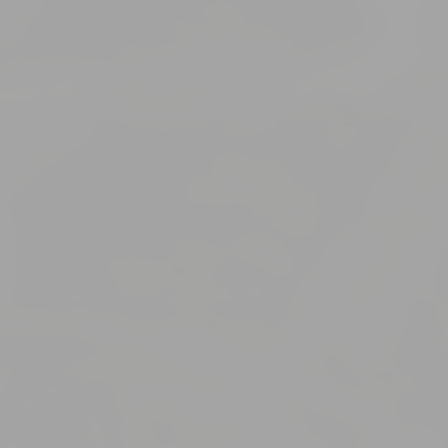
nsentDeleteKey
D-edge Cookie
Remember user's consent on Cookies and
Consent
consent Identifier.
onsent
D-edge Cookie
Remember user's consent on Cookies and
Consent
consent Identifier.
w_consent
D-edge Cookie
Remember user's consent on Cookies and
Consent
consent Identifier.
sztikák
t arra használják, hogy a felhasználói információkat gyűjtsenek a navigációs útvonal
statisztikákat összesített módon elemezzék a weboldal fejlesztése érdekében.
 sütik.
ting és reklám
iket elsősorban harmadik felek fogják felhasználni felhasználói profil létrehozásá
dését és szokásait az interneten marketing célokra.
mfelhasználói adatok