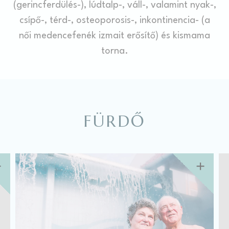
(gerincferdülés-), lúdtalp-, váll-, valamint nyak-,
hirdetésekhez
csípő-, térd-, osteoporosis-, inkontinencia- (a
Kiválasztás megerősítése
Kevesebb információ
női medencefenék izmait erősítő) és kismama
torna.
FÜRDŐ