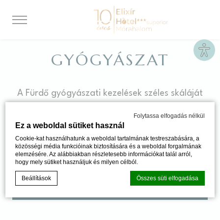
Site
GYÓGYÁSZAT
A Fürdő gyógyászati kezelések széles skáláját
kínálja. A gyógyfürdőben több mint harminc
Folytassa elfogadás nélkül
különböző kezelés áll a betegek
Ez a weboldal sütiket használ
rendelkezésére.
Cookie-kat használhatunk a weboldal tartalmának testreszabására, a
közösségi média funkcióinak biztosítására és a weboldal forgalmának
elemzésére. Az alábbiakban részletesebb információkat talál arról,
hogy mely sütiket használjuk és milyen célból.
Beállítások
Összes süti elfogadása
KEZELÉSEK ÉS ÁRAK
Süti szabályzat a
d-edge Macaron CMP által
. Utolsó frissítés: 2024-