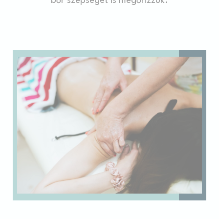
bőr szépségét is megőrizzük.
felhasználói adatok Google-nak való elküldéséhez.
Személyre szabott hirdetések
Adjon beleegyezést harmadik feleknek a személyre szabott
hirdetésekhez
Kiválasztás megerősítése
Kevesebb információ