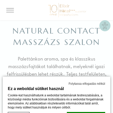
Site
NATURAL CONTACT
MASSZÁZS SZALON
Palettánkon aroma, spa és klasszikus
masszázsfajtákat találhatnak, melyeknél igazi
felfrissülésben lehet részük. Teljes testfelületen,
háton vagy lábon alkalmazva a megfáradt
Folytassa elfogadás nélkül
Ez a weboldal sütiket használ
izmokat lazítja, pihenteti. Választékunkat
Cookie-kat használhatunk a weboldal tartalmának testreszabására, a
igyekeztünk a mai trendnek megfelelően
közösségi média funkcióinak biztosítására és a weboldal forgalmának
elemzésére. Az alábbiakban részletesebb információkat talál arról,
színesíteni, hogy minél jobban ki tudjuk elégíteni
hogy mely sütiket használjuk és milyen célból.
Vendégeink kényelmét.