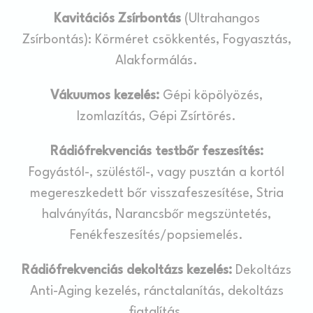
Kavitációs Zsírbontás
(Ultrahangos
Zsírbontás): Körméret csökkentés, Fogyasztás,
Alakformálás.
Vákuumos kezelés:
Gépi köpölyözés,
Izomlazítás, Gépi Zsírtörés.
Rádiófrekvenciás testbőr feszesítés:
Fogyástól-, szüléstől-, vagy pusztán a kortól
megereszkedett bőr visszafeszesítése, Stria
halványítás, Narancsbőr megszüntetés,
Fenékfeszesítés/popsiemelés.
Rádiófrekvenciás dekoltázs kezelés:
Dekoltázs
Anti-Aging kezelés, ránctalanítás, dekoltázs
fiatalítás.