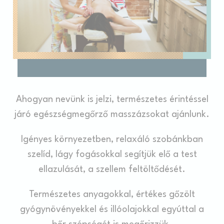
Consent
and consent
Identifier.
Statisztikák
Az ilyen sütiket arra használják, hogy a felhasználói
információkat gyűjtsenek a navigációs útvonalról, azzal a
céllal, hogy a statisztikákat összesített módon elemezzék a
weboldal fejlesztése érdekében.
Ahogyan nevünk is jelzi, természetes érintéssel
Nincsenek ilyen sütik.
járó egészségmegőrző masszázsokat ajánlunk.
Marketing és reklám
Igényes környezetben, relaxáló szobánkban
A marketing sütiket elsősorban harmadik felek fogják
szelíd, lágy fogásokkal segítjük elő a test
felhasználni felhasználói profil létrehozására, hogy nyomon
kövesse viselkedését és szokásait az interneten marketing
ellazulását, a szellem feltöltődését.
célokra.
Természetes anyagokkal, értékes gőzölt
Reklámfelhasználói adatok
gyógynövényekkel és illóolajokkal egyúttal a
Hozzájárulást adni a hirdetésekkel kapcsolatos