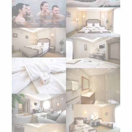
Hozzájárulást adni a hirdetésekkel kapcsolatos
felhasználói adatok Google-nak való elküldéséhez.
Személyre szabott hirdetések
Adjon beleegyezést harmadik feleknek a személyre szabott
hirdetésekhez
Kiválasztás megerősítése
Kevesebb információ