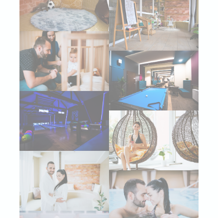
fb_cookie_law_consent
D-edge
Remember user's
Cookie
consent on Cookies
Consent
and consent
Identifier.
Statisztikák
Az ilyen sütiket arra használják, hogy a felhasználói
információkat gyűjtsenek a navigációs útvonalról, azzal a
céllal, hogy a statisztikákat összesített módon elemezzék a
weboldal fejlesztése érdekében.
Nincsenek ilyen sütik.
Marketing és reklám
A marketing sütiket elsősorban harmadik felek fogják
felhasználni felhasználói profil létrehozására, hogy nyomon
kövesse viselkedését és szokásait az interneten marketing
célokra.
Reklámfelhasználói adatok