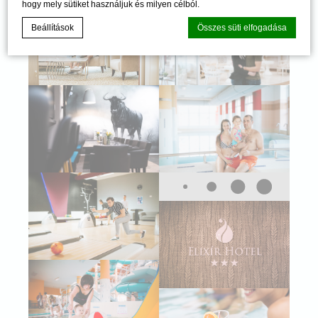
hogy mely sütiket használjuk és milyen célból.
Beállítások
Összes süti elfogadása
Süti szabályzat a
d-edge Macaron CMP által
. Utolsó frissítés: 2024-
06-20.
Mik a sütik?
A sütik apró szöveges információk, amelyeket a weboldal
használ a felhasználói élmény javítása érdekében. Fogadja
el az összes sütit, vagy válassza ki az engedélyezni kívánt
kategóriákat.
Süti politika
Szükséges
A szükséges sütik lehetővé teszik a webhely megfelelő
működését lehetővé téve az alapvető funkciókat, például a
privát területek bejelentkezését vagy a weboldalon történő
navigációt
Nincsenek ilyen sütik.